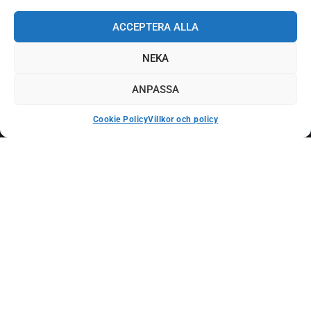
ACCEPTERA ALLA
NEKA
ANPASSA
Cookie Policy
Villkor och policy
Finansia Sverige AB
Östra Vittusgatan 36, 371 14 Karlskrona
Orgnr: 556901-4227
Vi är registrerade hos Finansinspektionen
Kontakta oss
Våra tjänster