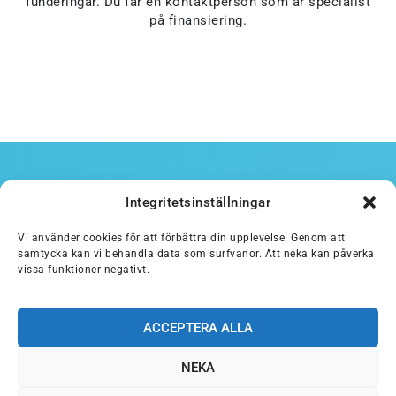
funderingar. Du får en kontaktperson som är specialist
på finansiering.
Integritetsinställningar
Fördelar med Finansia
Vi använder cookies för att förbättra din upplevelse. Genom att
samtycka kan vi behandla data som surfvanor. Att neka kan påverka
Du får pengarna på kontot direkt
vissa funktioner negativt.
Du slipper kreditrisk och administration
Likviditet ger dig möjlighet att fortsätta växa
ACCEPTERA ALLA
Vi förstår hur viktiga dina kunder är för dig
NEKA
Du får en personlig kontaktperson