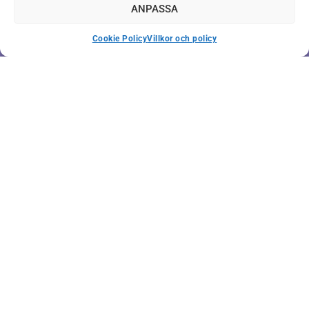
ANPASSA
Cookie Policy
Villkor och policy
Kom igång med
fakturaköp inom 24
timmar
Ange dina kontaktuppgifter* nedan så hör vi av oss
inom 24 timmar och ger dig de bästa tipsen för att
komma igång.